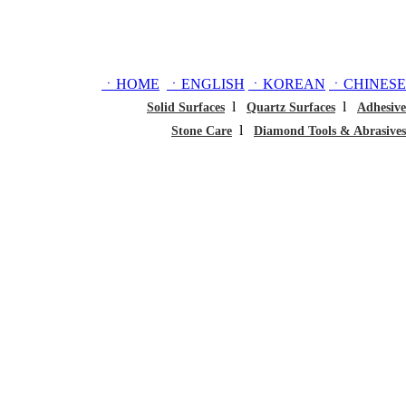
ㆍHOME
ㆍENGLISH
ㆍKOREAN
ㆍCHINESE
l
l
Solid Surfaces
Quartz Surfaces
Adhesive
l
Stone Care
Diamond Tools & Abrasives