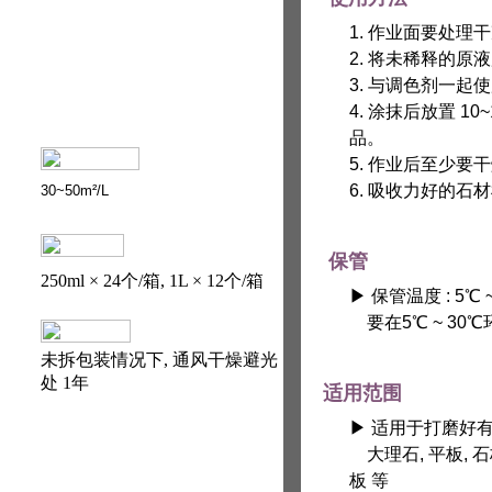
1. 作业面要处理
2. 将未稀释的原液
3. 与调色剂一
4. 涂抹后放置 
品。
5. 作业后至少
6. 吸收力好的
30~50m²/L
保管
250ml × 24个/箱, 1L × 12个/箱
▶ 保管温度 : 5℃ ~
要在5℃ ~ 30
未拆包装情况下, 通风干燥避光
处 1年
适用范围
▶ 适用于打磨好
大理石, 平板, 石
板 等