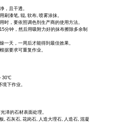
干净，且干透。
用刷漆笔, 辊, 软布, 喷雾涂抹。
起使用时，要依照调色剂生产商的使用方法。
10~15分钟，然后用吸附力好的抹布擦除多余制
要干燥一天，一周后才能得到最佳效果。
石材根据要求可重复作业。
 30℃
℃环境下作业。
有光泽的石材表面处理。
板, 石灰石, 花岗石, 人造大理石, 人造石, 混凝