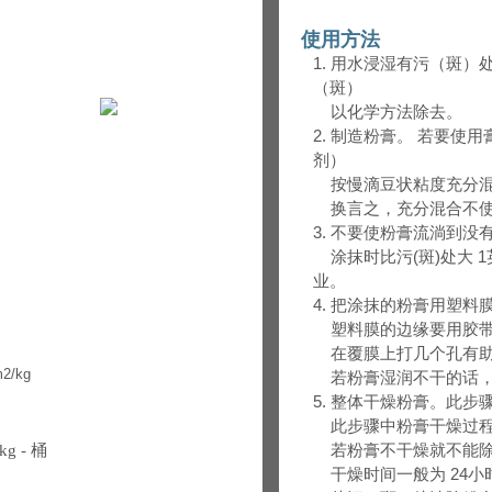
使用方法
1. 用水浸湿有污（斑
（斑）
以化学方法除去。
2. 制造粉膏。 若要
剂）
按慢滴豆状粘度充分混
换言之，充分混合不使
3. 不要使粉膏流淌到
涂抹时比污(斑)处大 1英寸(
业。
4. 把涂抹的粉膏用塑料
塑料膜的边缘要用胶带
在覆膜上打几个孔有助
m2/kg
若粉膏湿润不干的话，
5. 整体干燥粉膏。此步
此步骤中粉膏干燥过程
若粉膏不干燥就不能除
5kg - 桶
干燥时间一般为 24小时