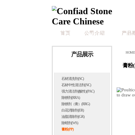
首页
公司介绍
产品
全系列
HOM
产品展示
产品展示
膏粉(
清洗剂
清洗剂
光泽剂
保护剂
石材清洗剂(SC)
客户服务中心
石材中性清洁剂(NC)
强力清洁剂(酸性)(PAC)
Call
E-mail
除锈剂(RRA)
除锈剂（膏）(RRG)
白花消除剂(ER)
油脂清除剂(GR)
除蜡剂(WS)
膏粉(PP)