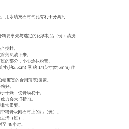
）处。用水填充石材气孔有利于分离污
使用膏粉要事先与选定的化学制品（例：清洗
合搅拌。
溶剂流淌下来。
没有斑的部分，小心涂抹粉膏。
约2.5cm) 厚 约 1/4英寸(约6mm) 作
膜(幅度宽的食用薄膜)覆盖。
粘好。
于干燥，使膏膜易干。
效力会大打折扣。
骤非常重要。
中粉膏吸附石材上的污（斑）。
去污（斑）。
至 48小时。