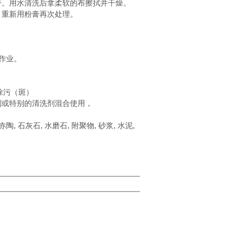
粉膏。用水清洗后拿柔软的布擦拭并干燥。
重新用粉膏再次处理。
下作业。
除污（斑）
或特别的清洗剂混合使用，
陶, 石灰石, 水磨石, 附聚物, 砂浆, 水泥,