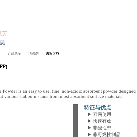
槪要
 说明
全系列 工程实例
产品 全系列
E
产品展示
清洗剂
膏粉(PP)
技术资料
PP)
颜色强化剂
技术资料
石材管理
Gallery
特征与优点
▶ 容易使用
▶ 快速有效
▶ 非酸性型
▶ 非可燃性制品