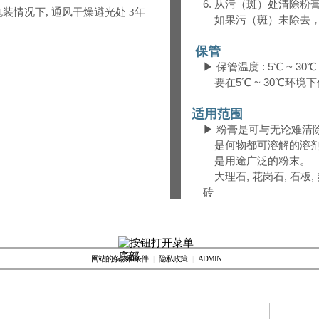
6. 从污（斑）处清除
装情况下, 通风干燥避光处 3年
如果污（斑）未除去，
保管
▶ 保管温度 : 5℃ ~ 30℃
要在5℃ ~ 30℃环境
适用范围
▶ 粉膏是可与无论难清
是何物都可溶解的溶剂
是用途广泛的粉末。
大理石, 花岗石, 石板, 赤
砖
网站的条款和条件
|
隐私政策
|
ADMIN