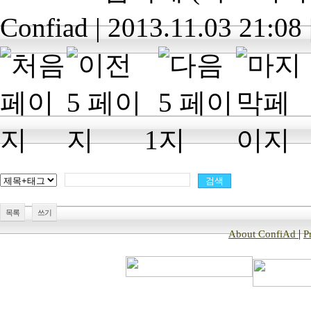
Confiad
|
2013.11.03 21:08
1
목록
쓰기
|
About ConfiAd
P