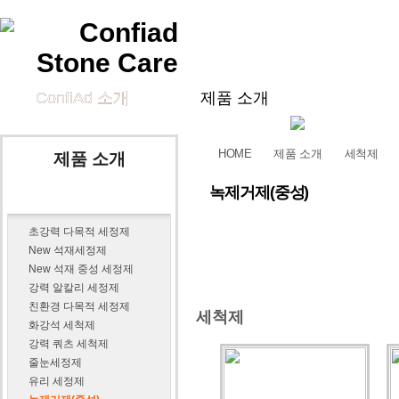
ConfiAd 소개
제품 소개
세척제
광택제
보호제
HOME
제품 소개
세척제
제품 소개
기술 정보
녹제거제(중성)
세척제
기술 자료
자주 묻는 질문과 답변
카탈로그
V
초강력 다목적 세정제
Contact Us
New 석재세정제
New 석재 중성 세정제
연락처
E-mail 문의
찾아오시는 길
강력 알칼리 세정제
친환경 다목적 세정제
세척제
화강석 세척제
강력 쿼츠 세척제
줄눈세정제
유리 세정제