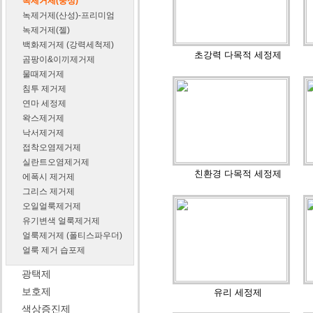
녹제거제(중성)
녹제거제(산성)-프리미엄
녹제거제(젤)
백화제거제 (강력세척제)
초강력 다목적 세정제
곰팡이&이끼제거제
물때제거제
침투 제거제
연마 세정제
왁스제거제
낙서제거제
접착오염제거제
실란트오염제거제
친
환경 다목적 세정제
에폭시 제거제
그리스 제거제
오일얼룩제거제
유기변색 얼룩제거제
얼룩제거제 (폴티스파우더)
얼룩 제거 습포제
광택제
보호제
유리 세정제
색상증진제